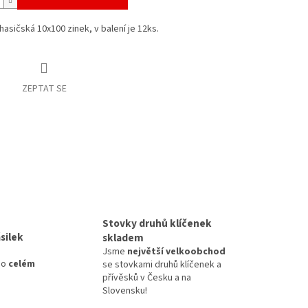
hasičská 10x100 zinek, v balení je 12ks.
ZEPTAT SE
Stovky druhů klíčenek
silek
skladem
Jsme
největší velkoobchod
po
celém
se stovkami druhů klíčenek a
přívěsků v Česku a na
Slovensku!