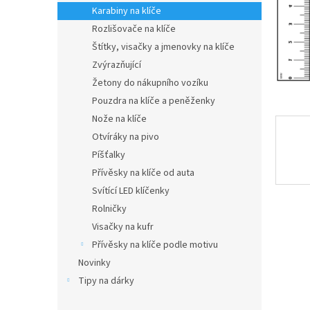
n
Karabiny na klíče
e
Rozlišovače na klíče
l
Štítky, visačky a jmenovky na klíče
Zvýrazňující
Žetony do nákupního vozíku
Pouzdra na klíče a peněženky
Nože na klíče
Otvíráky na pivo
Píšťalky
Přívěsky na klíče od auta
Svítící LED klíčenky
Rolničky
Visačky na kufr
Přívěsky na klíče podle motivu
Novinky
Tipy na dárky