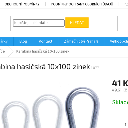
OBCHODNÍ PODMÍNKY
PODMÍNKY OCHRANY OSOBNÍCH ÚDAJŮ
K
HLEDAT
dárky
Blog
Kontakt
Zámečnictví Praha 8
Velkoobch
íče
Karabina hasičská 10x100 zinek
bina hasičská 10x100 zinek
1077
41 
49,61 Kč
Měrná
Skla
cena: