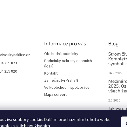
Informace pro vás
Blog
Obchodní podmínky
Strom ži
priveskynaklice.cz
Kompletn
Podmínky ochrany osobních
04 219 823
symbolik
údajů
04 219 820
Kontakt
16.9.2025
Zámečnictví Praha 8
Mezináro
2025: Os
Velkoobchodní spolupráce
všech že
Mapa serveru
2.3.2025
Jak vyrob
přívěsek 
oužívá soubory cookie. Dalším procházením tohoto webu
2.3.2025
ouhlas s jejich používáním.