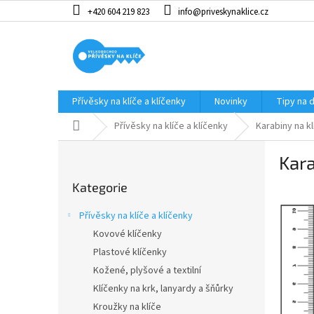
Přejít
+420 604 219 823
info@priveskynaklice.cz
na
obsah
Přívěsky na klíče a klíčenky
Novinky
Tipy na 
Domů
Přívěsky na klíče a klíčenky
Karabiny na kl
P
Kara
o
Přeskočit
s
Kategorie
kategorie
t
r
Přívěsky na klíče a klíčenky
a
Kovové klíčenky
n
Plastové klíčenky
n
í
Kožené, plyšové a textilní
p
Klíčenky na krk, lanyardy a šňůrky
a
Kroužky na klíče