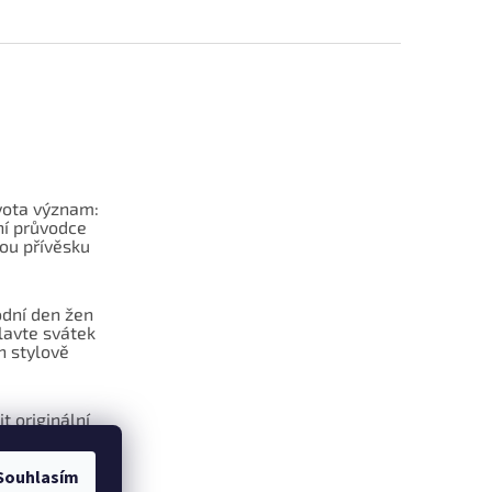
vota význam:
í průvodce
ou přívěsku
dní den žen
lavte svátek
n stylově
it originální
na klíče?
Souhlasím