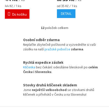
Měrná
Měrná
44 Kč / 1 ks
od 35 Kč / 1 ks
cena:
cena:
DETAIL
Do košíku
12
položek celkem
O
v
l
Osobní odběr zdarma
á
Neplaťte zbytečně poštovné a vyzvedněte si vaši
d
zásilku na naší
pražské pobočce
zdarma
.
a
c
í
Rychlá expedice zásilek
p
Klíčenka
bez čekání: odesíláme bleskově po
celém
r
Česku i Slovensku
.
v
k
Stovky druhů klíčenek skladem
y
v
Jsme
největší velkoobchod
se stovkami druhů
ý
klíčenek a přívěsků v Česku a na Slovensku!
p
i
s