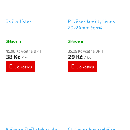
3x čtyřlístek
Přívěšek kov čtyřlístek
20x24mm černý
Skladem
Skladem
45,98 Kč včetně DPH
35,09 Kč včetně DPH
38 Kč
29 Kč
/ ks
/ ks
Do košíku
Do košíku
Klíčenka čtyřlístek koule
Čtyřlístek kov krabička