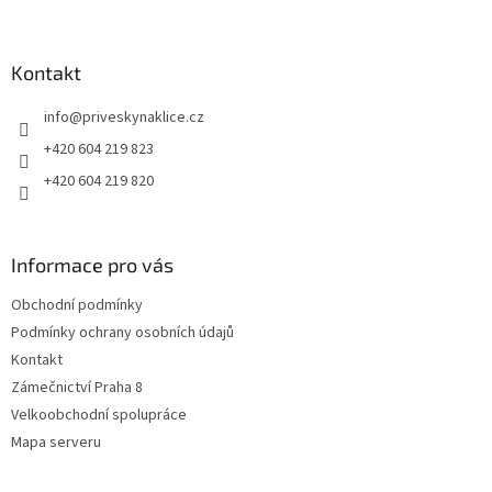
Z
u
á
p
a
Kontakt
t
info
@
priveskynaklice.cz
í
+420 604 219 823
+420 604 219 820
Informace pro vás
Obchodní podmínky
Podmínky ochrany osobních údajů
Kontakt
Zámečnictví Praha 8
Velkoobchodní spolupráce
Mapa serveru