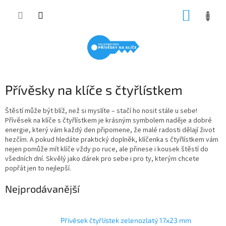
Přejít
NÁKUP
na
obsah
KOŠÍK
Přívěsky na klíče s čtyřlístkem
Štěstí může být blíž, než si myslíte – stačí ho nosit stále u sebe!
Přívěsek na klíče s čtyřlístkem
je krásným symbolem naděje a dobré
energie, který vám každý den připomene, že malé radosti dělají život
hezčím. A pokud hledáte praktický doplněk,
klíčenka s čtyřlístkem
vám
nejen pomůže mít klíče vždy po ruce, ale přinese i kousek štěstí do
všedních dní. Skvělý jako dárek pro sebe i pro ty, kterým chcete
popřát jen to nejlepší.
Nejprodávanější
Přívěsek čtyřlístek zelenozlatý 17x23 mm