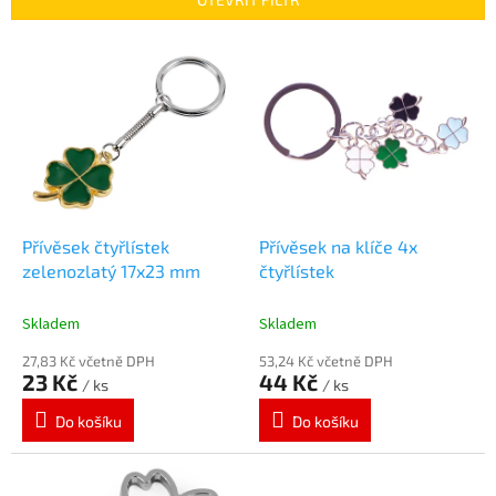
r
o
V
d
ý
u
p
k
i
t
s
ů
p
r
o
d
Přívěsek čtyřlístek
Přívěsek na klíče 4x
u
zelenozlatý 17x23 mm
čtyřlístek
k
t
Skladem
Skladem
ů
27,83 Kč včetně DPH
53,24 Kč včetně DPH
23 Kč
44 Kč
/ ks
/ ks
Do košíku
Do košíku