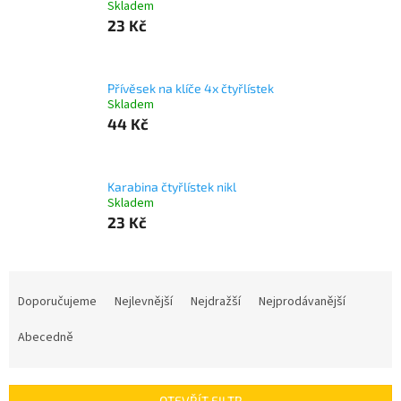
Skladem
23 Kč
Přívěsek na klíče 4x čtyřlístek
Skladem
44 Kč
Karabina čtyřlístek nikl
Skladem
23 Kč
Ř
a
Doporučujeme
Nejlevnější
Nejdražší
Nejprodávanější
z
e
Abecedně
n
í
p
OTEVŘÍT FILTR