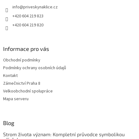
t
info
@
priveskynaklice.cz
í
+420 604 219 823
+420 604 219 820
Informace pro vás
Obchodní podmínky
Podmínky ochrany osobních údajů
Kontakt
Zámečnictví Praha 8
Velkoobchodní spolupráce
Mapa serveru
Blog
Strom života význam: Kompletní průvodce symbolikou