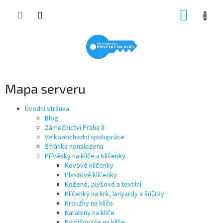
Přejít
NÁKUP
na
obsah
KOŠÍK
Mapa serveru
Úvodní stránka
Blog
Zámečnictví Praha 8
Velkoobchodní spolupráce
Stránka nenalezena
Přívěsky na klíče a klíčenky
Kovové klíčenky
Plastové klíčenky
Kožené, plyšové a textilní
Klíčenky na krk, lanyardy a šňůrky
Kroužky na klíče
Karabiny na klíče
Rozlišovače na klíče