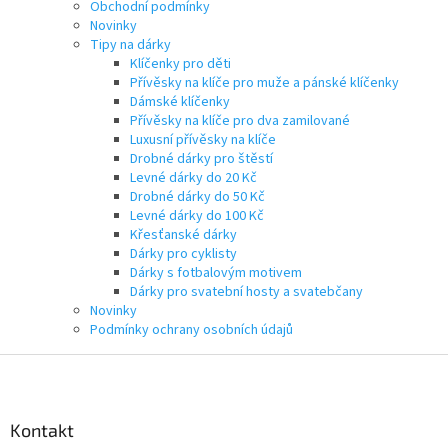
Obchodní podmínky
Novinky
Tipy na dárky
Klíčenky pro děti
Přívěsky na klíče pro muže a pánské klíčenky
Dámské klíčenky
Přívěsky na klíče pro dva zamilované
Luxusní přívěsky na klíče
Drobné dárky pro štěstí
Levné dárky do 20 Kč
Drobné dárky do 50 Kč
Levné dárky do 100 Kč
Křesťanské dárky
Dárky pro cyklisty
Dárky s fotbalovým motivem
Dárky pro svatební hosty a svatebčany
Novinky
Podmínky ochrany osobních údajů
Z
á
p
a
Kontakt