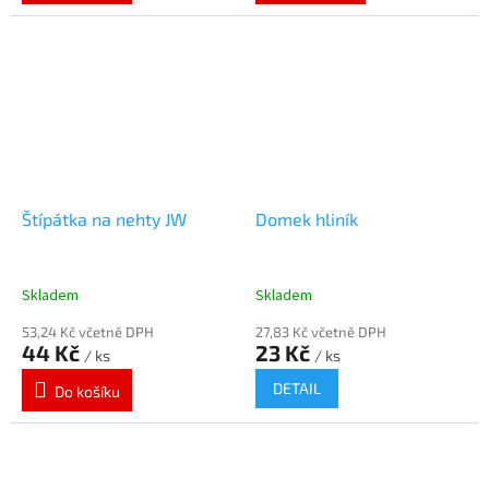
e
n
k
a
m
i
.
Štípátka na nehty JW
Domek hliník
K
l
í
Skladem
Skladem
č
53,24 Kč včetně DPH
27,83 Kč včetně DPH
44 Kč
23 Kč
e
/ ks
/ ks
n
DETAIL
Do košíku
k
a
o