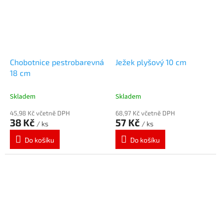
d
n
á
s
Chobotnice pestrobarevná
Ježek plyšový 10 cm
p
18 cm
o
t
Skladem
Skladem
ě
45,98 Kč včetně DPH
68,97 Kč včetně DPH
š
38 Kč
57 Kč
/ ks
/ ks
í
Do košíku
Do košíku
!