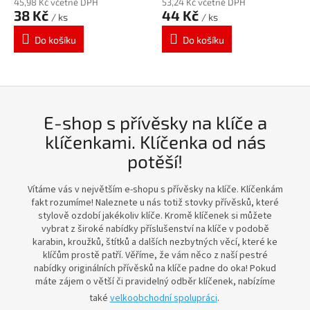
45,98 Kč včetně DPH
53,24 Kč včetně DPH
38 Kč
44 Kč
/ ks
/ ks
Do košíku
Do košíku
E-shop s přívěsky na klíče a
klíčenkami. Klíčenka od nás
potěší!
Vítáme vás v největším e-shopu s přívěsky na klíče. Klíčenkám
fakt rozumíme! Naleznete u nás totiž stovky přívěsků, které
stylově ozdobí jakékoliv klíče. Kromě klíčenek si můžete
vybrat z široké nabídky příslušenství na klíče v podobě
karabin, kroužků, štítků a dalších nezbytných věcí, které ke
klíčům prostě patří. Věříme, že vám něco z naší pestré
nabídky originálních přívěsků na klíče padne do oka! Pokud
máte zájem o větší či pravidelný odběr klíčenek, nabízíme
také
velkoobchodní spolupráci
.