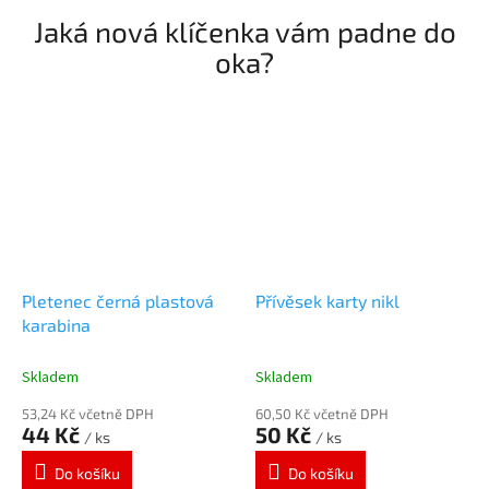
ě
Jaká nová klíčenka vám padne do
s
oka?
k
y
n
a
k
l
í
č
Pletenec černá plastová
Přívěsek karty nikl
e
karabina
a
Skladem
Skladem
k
l
53,24 Kč včetně DPH
60,50 Kč včetně DPH
44 Kč
50 Kč
/ ks
/ ks
í
č
Do košíku
Do košíku