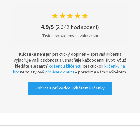
★★★★★
4.9/5
(2 342 hodnocení)
Tisíce spokojených zákazníků
Klíčenka
není jen praktický doplněk – správná klíčenka
vyjadřuje vaši osobnost a usnadňuje každodenní život. Ať už
hledáte elegantní
koženou klíčenku
, praktickou
klíčenku na
krk
nebo stylový
přívěsek k autu
– poradíme vám s výběrem.
Zobrazit průvodce výběrem klíčenky
Jak vybrat správnou klíčenku
Z
Při výběru klíčenky zvažte především
materiál
(
kov
,
kůže, textil
),
způsob uchycení
(
kroužek
,
karabina
,
á
šňůrka
) a
účel použití
. Jiná klíčenka se hodí k