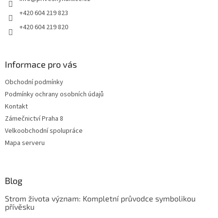
í
+420 604 219 823
+420 604 219 820
Informace pro vás
Obchodní podmínky
Podmínky ochrany osobních údajů
Kontakt
Zámečnictví Praha 8
Velkoobchodní spolupráce
Mapa serveru
Blog
Strom života význam: Kompletní průvodce symbolikou
přívěsku