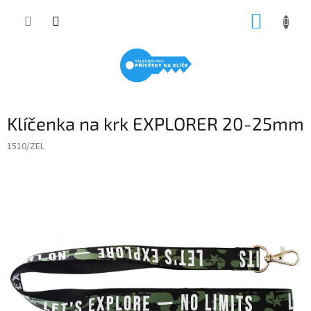
Přejít
NÁKUP
na
obsah
KOŠÍK
Klíčenka na krk EXPLORER 20-25mm
1510/ZEL