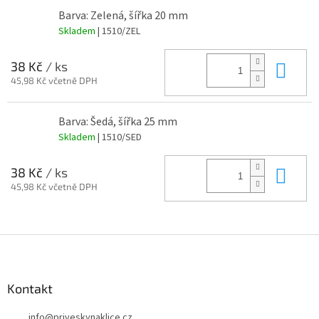
Barva: Zelená, šířka 20 mm
Skladem
| 1510/ZEL
Do 
38 Kč
/ ks
45,98 Kč včetně DPH
Barva: Šedá, šířka 25 mm
Skladem
| 1510/SED
Do 
38 Kč
/ ks
45,98 Kč včetně DPH
Z
á
p
a
Kontakt
t
info
@
priveskynaklice.cz