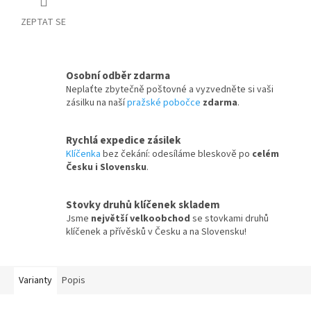
ZEPTAT SE
Osobní odběr zdarma
Neplaťte zbytečně poštovné a vyzvedněte si vaši
zásilku na naší
pražské pobočce
zdarma
.
Rychlá expedice zásilek
Klíčenka
bez čekání: odesíláme bleskově po
celém
Česku i Slovensku
.
Stovky druhů klíčenek skladem
Jsme
největší velkoobchod
se stovkami druhů
klíčenek a přívěsků v Česku a na Slovensku!
Varianty
Popis