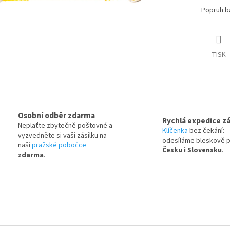
Popruh b
TISK
Osobní odběr zdarma
Rychlá expedice zá
Neplaťte zbytečně poštovné a
Klíčenka
bez čekání:
vyzvedněte si vaši zásilku na
odesíláme bleskově 
naší
pražské pobočce
Česku i Slovensku
.
zdarma
.