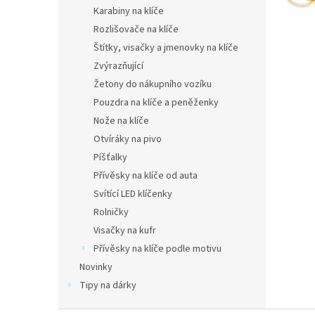
n
Karabiny na klíče
e
Rozlišovače na klíče
l
Štítky, visačky a jmenovky na klíče
Zvýrazňující
Žetony do nákupního vozíku
Pouzdra na klíče a peněženky
Nože na klíče
Otvíráky na pivo
Píšťalky
Přívěsky na klíče od auta
Svítící LED klíčenky
Rolničky
Visačky na kufr
Přívěsky na klíče podle motivu
Novinky
Tipy na dárky