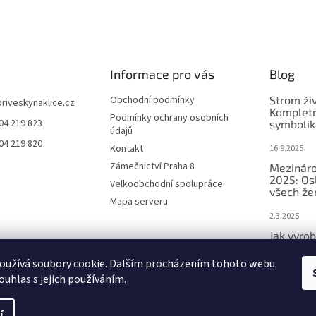
Informace pro vás
Blog
Obchodní podmínky
Strom ži
priveskynaklice.cz
Kompletn
Podmínky ochrany osobních
04 219 823
symbolik
údajů
04 219 820
Kontakt
16.9.2025
Zámečnictví Praha 8
Mezináro
2025: Os
Velkoobchodní spolupráce
všech že
Mapa serveru
2.3.2025
Jak vyrob
přívěsek 
oužívá soubory cookie. Dalším procházením tohoto webu
2.3.2025
ouhlas s jejich používáním.
í