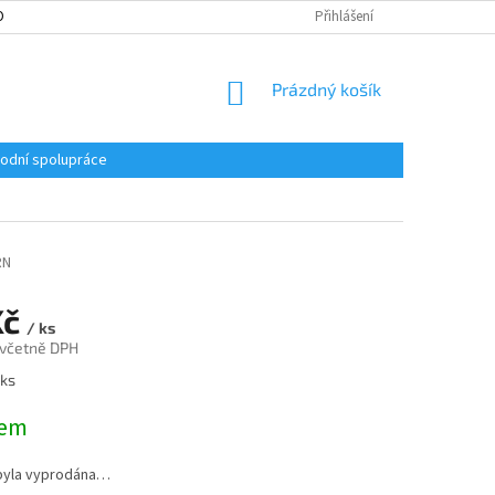
ONTAKT
ZÁMEČNICTVÍ PRAHA 8
VELKOOBCHODNÍ SPOLUPRÁCE
Přihlášení
NÁKUPNÍ
Prázdný košík
KOŠÍK
odní spolupráce
RN
Kč
/ ks
 včetně DPH
 ks
dem
byla vyprodána…