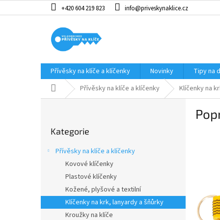
Přejít
+420 604 219 823
info@priveskynaklice.cz
na
obsah
Přívěsky na klíče a klíčenky
Novinky
Tipy na 
Domů
Přívěsky na klíče a klíčenky
Klíčenky na kr
P
Popr
o
Přeskočit
s
Kategorie
kategorie
t
r
Přívěsky na klíče a klíčenky
a
Kovové klíčenky
n
Plastové klíčenky
n
í
Kožené, plyšové a textilní
p
Klíčenky na krk, lanyardy a šňůrky
a
Kroužky na klíče