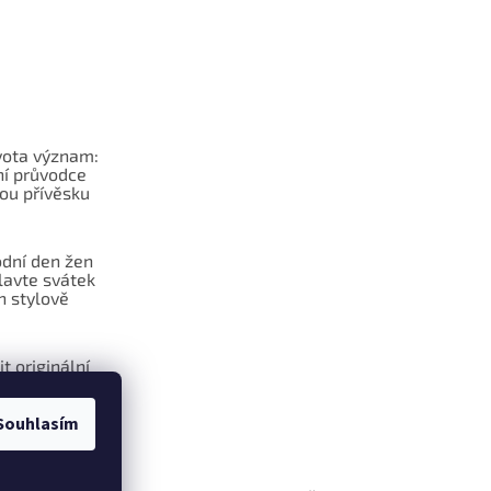
vota význam:
í průvodce
ou přívěsku
dní den žen
lavte svátek
n stylově
it originální
na klíče?
Souhlasím