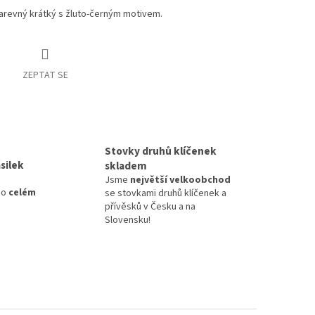
arevný krátký s žluto-černým motivem.
ZEPTAT SE
Stovky druhů klíčenek
silek
skladem
Jsme
největší velkoobchod
po
celém
se stovkami druhů klíčenek a
přívěsků v Česku a na
Slovensku!