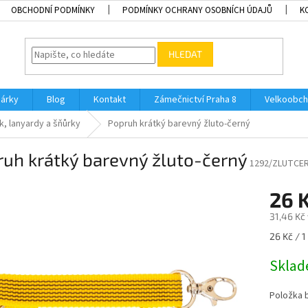
OBCHODNÍ PODMÍNKY
PODMÍNKY OCHRANY OSOBNÍCH ÚDAJŮ
K
HLEDAT
dárky
Blog
Kontakt
Zámečnictví Praha 8
Velkoobch
k, lanyardy a šňůrky
Popruh krátký barevný žluto-černý
uh krátký barevný žluto-černý
1292/ZLUTCE
26 
31,46 Kč
Měrná
26 Kč / 1
cena:
Skla
Položka 