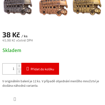
38 Kč
/ ks
45,98 Kč včetně DPH
Měrná
Skladem
cena:
Přidat do košíku
V originálním balení je 12 ks. V případě objednání menšího množství je
dodána náhodná varianta.