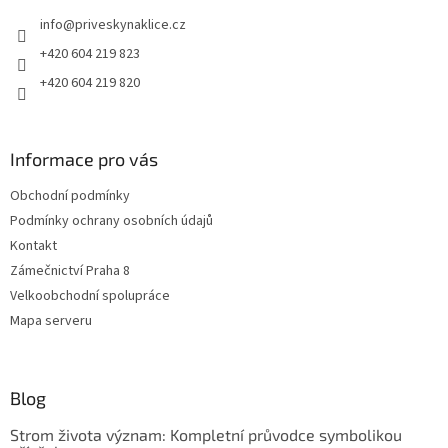
t
info
@
priveskynaklice.cz
í
+420 604 219 823
+420 604 219 820
Informace pro vás
Obchodní podmínky
Podmínky ochrany osobních údajů
Kontakt
Zámečnictví Praha 8
Velkoobchodní spolupráce
Mapa serveru
Blog
Strom života význam: Kompletní průvodce symbolikou