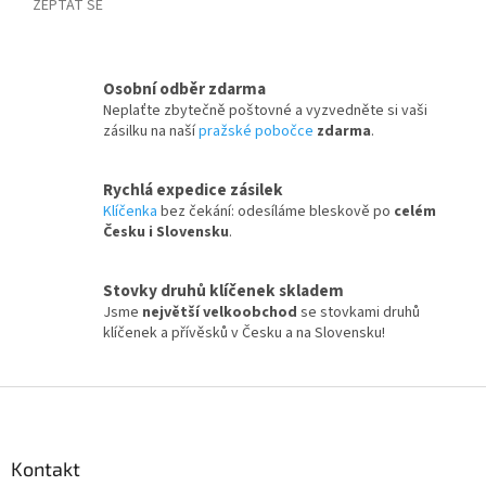
ZEPTAT SE
Osobní odběr zdarma
Neplaťte zbytečně poštovné a vyzvedněte si vaši
zásilku na naší
pražské pobočce
zdarma
.
Rychlá expedice zásilek
Klíčenka
bez čekání: odesíláme bleskově po
celém
Česku i Slovensku
.
Stovky druhů klíčenek skladem
Jsme
největší velkoobchod
se stovkami druhů
klíčenek a přívěsků v Česku a na Slovensku!
Z
á
p
a
Kontakt