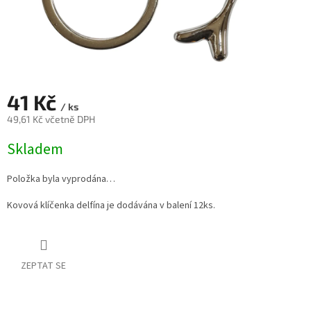
41 Kč
/ ks
49,61 Kč včetně DPH
Měrná
Skladem
cena:
Položka byla vyprodána…
Kovová klíčenka delfína je dodávána v balení 12ks.
ZEPTAT SE