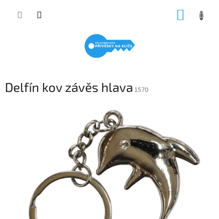
Přejít
NÁKUP
na
obsah
KOŠÍK
Delfín kov závěs hlava
1570