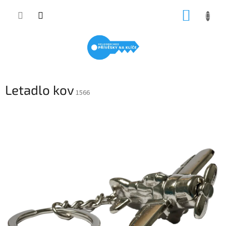
Přejít
NÁKUP
na
obsah
KOŠÍK
Letadlo kov
1566