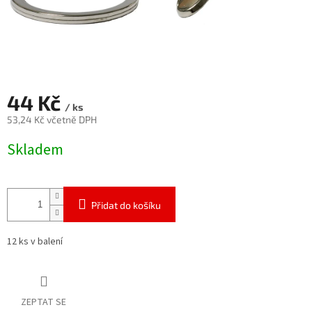
44 Kč
/ ks
53,24 Kč včetně DPH
Měrná
Skladem
cena:
Přidat do košíku
12 ks v balení
ZEPTAT SE