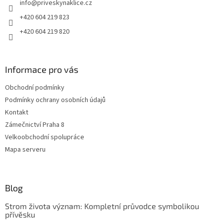
info
@
priveskynaklice.cz
í
+420 604 219 823
+420 604 219 820
Informace pro vás
Obchodní podmínky
Podmínky ochrany osobních údajů
Kontakt
Zámečnictví Praha 8
Velkoobchodní spolupráce
Mapa serveru
Blog
Strom života význam: Kompletní průvodce symbolikou
přívěsku