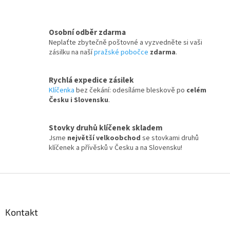
Osobní odběr zdarma
Neplaťte zbytečně poštovné a vyzvedněte si vaši
zásilku na naší
pražské pobočce
zdarma
.
Rychlá expedice zásilek
Klíčenka
bez čekání: odesíláme bleskově po
celém
Česku i Slovensku
.
Stovky druhů klíčenek skladem
Jsme
největší velkoobchod
se stovkami druhů
klíčenek a přívěsků v Česku a na Slovensku!
Z
á
p
a
Kontakt
t