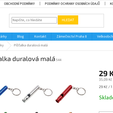
OBCHODNÍ PODMÍNKY
PODMÍNKY OCHRANY OSOBNÍCH ÚDAJŮ
K
HLEDAT
dárky
Blog
Kontakt
Zámečnictví Praha 8
Velkoobch
nky
Píšťalka duralová malá
alka duralová malá
544
29 
35,09 Kč
Měrná
29 Kč / 1
cena:
Skla