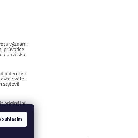
vota význam:
í průvodce
ou přívěsku
dní den žen
lavte svátek
n stylově
it originální
na klíče?
Souhlasím