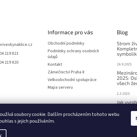
Informace pro vás
Blog
Obchodní podmínky
Strom ži
priveskynaklice.cz
Kompletn
Podmínky ochrany osobních
04 219 823
symbolik
údajů
04 219 820
Kontakt
16.9.2025
Zámečnictví Praha 8
Mezináro
2025: Os
Velkoobchodní spolupráce
všech že
Mapa serveru
2.3.2025
Jak vyrob
přívěsek 
oužívá soubory cookie. Dalším procházením tohoto webu
2.3.2025
ouhlas s jejich používáním.
í