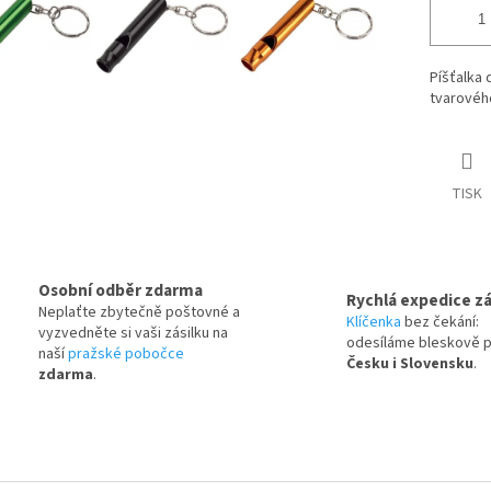
Píšťalka 
tvarového
TISK
Osobní odběr zdarma
Rychlá expedice zá
Neplaťte zbytečně poštovné a
Klíčenka
bez čekání:
vyzvedněte si vaši zásilku na
odesíláme bleskově 
naší
pražské pobočce
Česku i Slovensku
.
zdarma
.