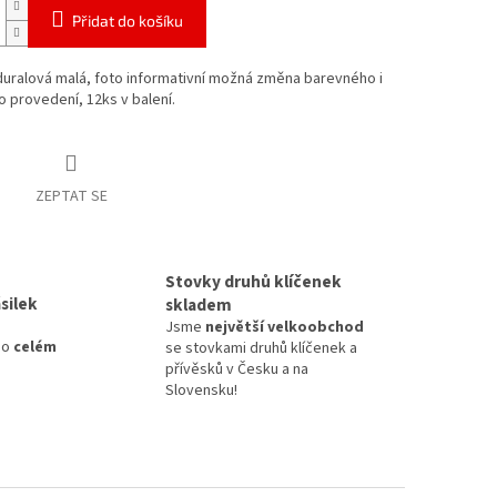
Přidat do košíku
duralová malá, foto informativní možná změna barevného i
 provedení, 12ks v balení.
ZEPTAT SE
Stovky druhů klíčenek
silek
skladem
Jsme
největší velkoobchod
po
celém
se stovkami druhů klíčenek a
přívěsků v Česku a na
Slovensku!