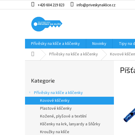
Přejít
+420 604 219 823
info@priveskynaklice.cz
na
obsah
Přívěsky na klíče a klíčenky
Novinky
Tipy na 
Domů
Přívěsky na klíče a klíčenky
Kovové klíče
P
Píšť
o
Přeskočit
s
Kategorie
kategorie
t
r
Přívěsky na klíče a klíčenky
a
Kovové klíčenky
n
Plastové klíčenky
n
í
Kožené, plyšové a textilní
p
Klíčenky na krk, lanyardy a šňůrky
a
Kroužky na klíče