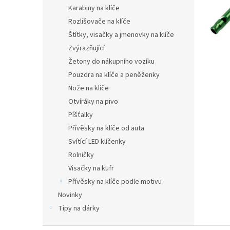
n
Karabiny na klíče
e
Rozlišovače na klíče
l
Štítky, visačky a jmenovky na klíče
Zvýrazňující
Žetony do nákupního vozíku
Pouzdra na klíče a peněženky
Nože na klíče
Otvíráky na pivo
Píšťalky
Přívěsky na klíče od auta
Svítící LED klíčenky
Rolničky
Visačky na kufr
Přívěsky na klíče podle motivu
Novinky
Tipy na dárky