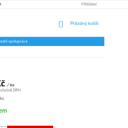
ONTAKT
ZÁMEČNICTVÍ PRAHA 8
VELKOOBCHODNÍ SPOLUPRÁCE
Přihlášení
NÁKUPNÍ
Prázdný košík
KOŠÍK
odní spolupráce
Kč
/ ks
 včetně DPH
 ks
dem