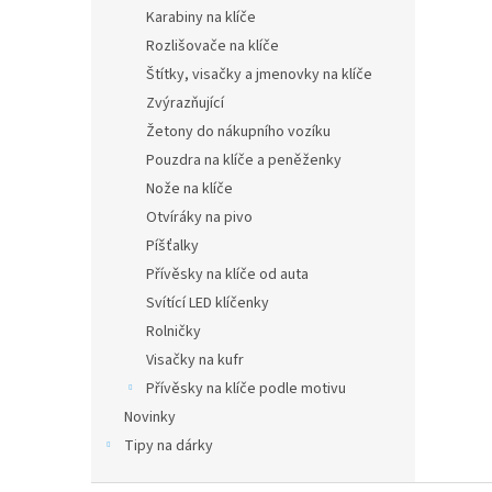
n
Karabiny na klíče
e
Rozlišovače na klíče
l
Štítky, visačky a jmenovky na klíče
Zvýrazňující
Žetony do nákupního vozíku
Pouzdra na klíče a peněženky
Nože na klíče
Otvíráky na pivo
Píšťalky
Přívěsky na klíče od auta
Svítící LED klíčenky
Rolničky
Visačky na kufr
Přívěsky na klíče podle motivu
Novinky
Tipy na dárky