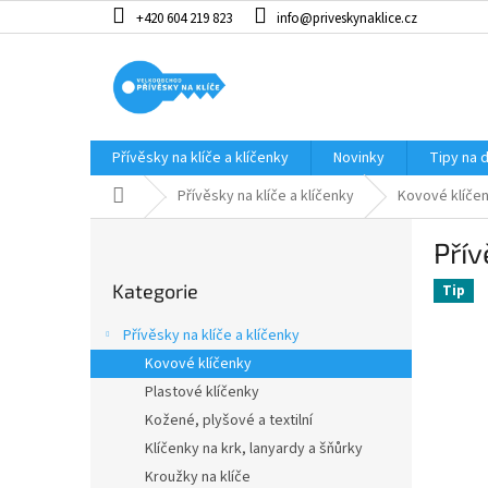
Přejít
+420 604 219 823
info@priveskynaklice.cz
na
obsah
Přívěsky na klíče a klíčenky
Novinky
Tipy na 
Domů
Přívěsky na klíče a klíčenky
Kovové klíče
P
Pří
o
Přeskočit
s
Kategorie
kategorie
Tip
t
r
Přívěsky na klíče a klíčenky
a
Kovové klíčenky
n
Plastové klíčenky
n
í
Kožené, plyšové a textilní
p
Klíčenky na krk, lanyardy a šňůrky
a
Kroužky na klíče