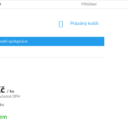
ONTAKT
ZÁMEČNICTVÍ PRAHA 8
VELKOOBCHODNÍ SPOLUPRÁCE
Přihlášení
NÁKUPNÍ
Prázdný košík
KOŠÍK
odní spolupráce
Kč
/ ks
 včetně DPH
 ks
dem