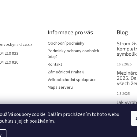
Informace pro vás
Blog
Obchodní podmínky
Strom ži
priveskynaklice.cz
Kompletn
Podmínky ochrany osobních
04 219 823
symbolik
údajů
04 219 820
Kontakt
16.9.2025
Zámečnictví Praha 8
Mezináro
2025: Os
Velkoobchodní spolupráce
všech že
Mapa serveru
2.3.2025
Jak vyrob
přívěsek 
oužívá soubory cookie. Dalším procházením tohoto webu
2.3.2025
ouhlas s jejich používáním.
í