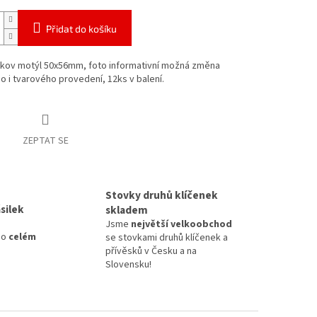
Přidat do košíku
 kov motýl 50x56mm, foto informativní možná změna
 i tvarového provedení, 12ks v balení.
ZEPTAT SE
Stovky druhů klíčenek
silek
skladem
Jsme
největší velkoobchod
po
celém
se stovkami druhů klíčenek a
přívěsků v Česku a na
Slovensku!