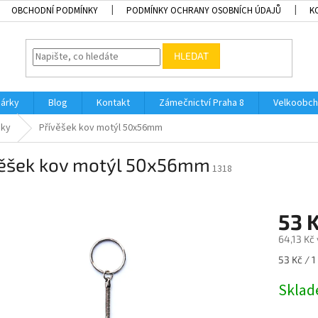
OBCHODNÍ PODMÍNKY
PODMÍNKY OCHRANY OSOBNÍCH ÚDAJŮ
K
HLEDAT
dárky
Blog
Kontakt
Zámečnictví Praha 8
Velkoobch
nky
Přívěšek kov motýl 50x56mm
věšek kov motýl 50x56mm
1318
53 
64,13 Kč
Měrná
53 Kč / 1
cena:
Skla