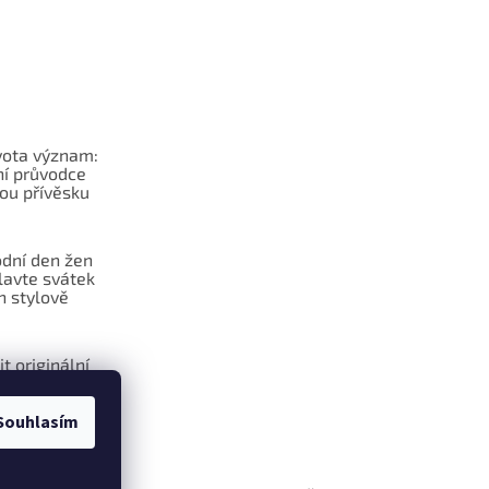
vota význam:
í průvodce
ou přívěsku
dní den žen
lavte svátek
n stylově
it originální
na klíče?
Souhlasím