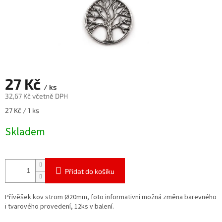
27 Kč
/ ks
32,67 Kč včetně DPH
Měrná
27 Kč / 1 ks
cena:
Skladem
Přidat do košíku
Přívěšek kov strom Ø20mm, foto informativní možná změna barevného
i tvarového provedení, 12ks v balení.