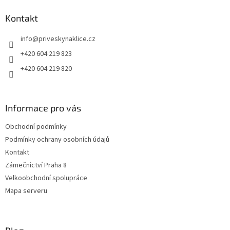
p
a
Kontakt
t
info
@
priveskynaklice.cz
í
+420 604 219 823
+420 604 219 820
Informace pro vás
Obchodní podmínky
Podmínky ochrany osobních údajů
Kontakt
Zámečnictví Praha 8
Velkoobchodní spolupráce
Mapa serveru