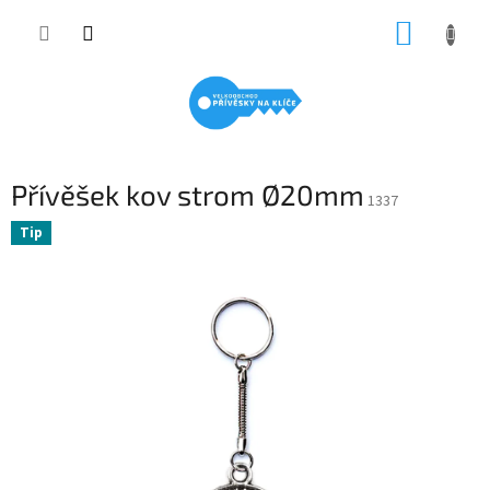
Přejít
NÁKUP
na
obsah
KOŠÍK
Přívěšek kov strom Ø20mm
1337
Tip