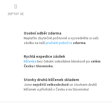
ZEPTAT SE
Osobní odběr zdarma
Neplaťte zbytečně poštovné a vyzvedněte si vaši
zásilku na naší
pražské pobočce
zdarma
.
Rychlá expedice zásilek
Klíčenka
bez čekání: odesíláme bleskově po
celém
Česku i Slovensku
.
Stovky druhů klíčenek skladem
Jsme
největší velkoobchod
se stovkami druhů
klíčenek a přívěsků v Česku a na Slovensku!
Z
á