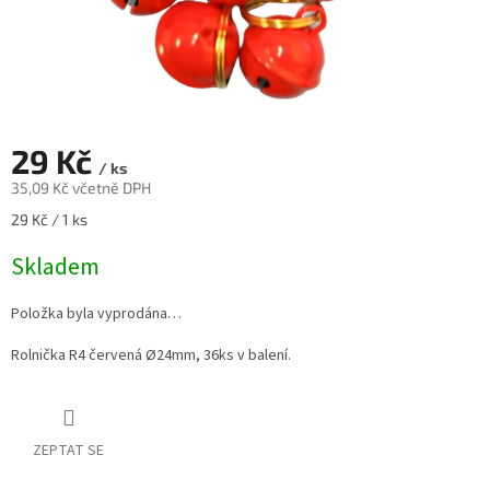
29 Kč
/ ks
35,09 Kč včetně DPH
Měrná
29 Kč / 1 ks
cena:
Skladem
Položka byla vyprodána…
Rolnička R4 červená Ø24mm, 36ks v balení.
ZEPTAT SE