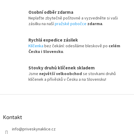
Osobní odběr zdarma
Neplaťte zbytečně poštovné a vyzvedněte si vaši
zásilku na naší
pražské pobočce
zdarma
.
Rychlá expedice zásilek
Klíčenka
bez čekání: odesíláme bleskově po
celém
Česku i Slovensku
.
Stovky druhů klíčenek skladem
Jsme
největší velkoobchod
se stovkami druhů
klíčenek a přívěsků v Česku a na Slovensku!
Z
á
p
a
Kontakt
t
info
@
priveskynaklice.cz
í