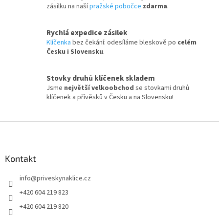
zásilku na naší
pražské pobočce
zdarma
.
Rychlá expedice zásilek
Klíčenka
bez čekání: odesíláme bleskově po
celém
Česku i Slovensku
.
Stovky druhů klíčenek skladem
Jsme
největší velkoobchod
se stovkami druhů
klíčenek a přívěsků v Česku a na Slovensku!
Z
á
p
a
Kontakt
t
info
@
priveskynaklice.cz
í
+420 604 219 823
+420 604 219 820