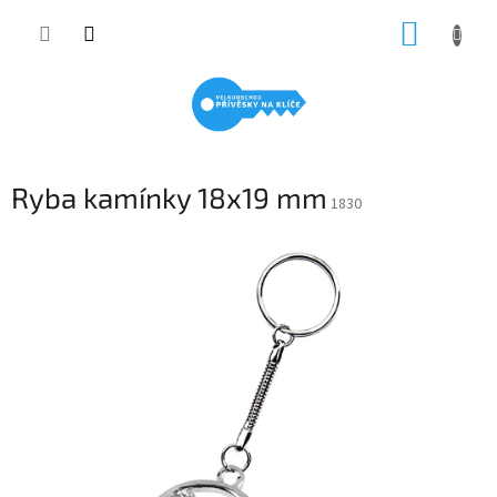
Přejít
NÁKUP
na
obsah
KOŠÍK
Ryba kamínky 18x19 mm
1830