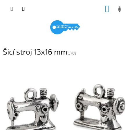
Přejít
NÁKUP
na
obsah
KOŠÍK
Šicí stroj 13x16 mm
1708