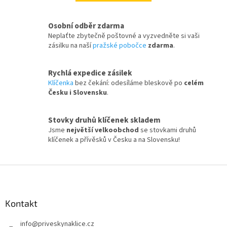
Osobní odběr zdarma
Neplaťte zbytečně poštovné a vyzvedněte si vaši
zásilku na naší
pražské pobočce
zdarma
.
Rychlá expedice zásilek
Klíčenka
bez čekání: odesíláme bleskově po
celém
Česku i Slovensku
.
Stovky druhů klíčenek skladem
Jsme
největší velkoobchod
se stovkami druhů
klíčenek a přívěsků v Česku a na Slovensku!
Z
á
p
a
Kontakt
t
info
@
priveskynaklice.cz
í