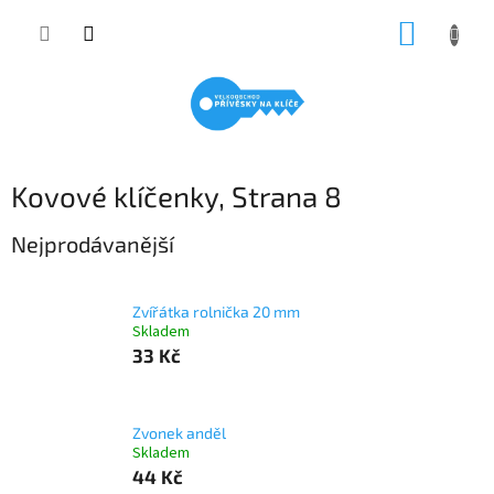
Přejít
NÁKUP
na
obsah
KOŠÍK
Kovové klíčenky
, Strana 8
Nejprodávanější
Zvířátka rolnička 20 mm
Skladem
33 Kč
Zvonek anděl
Skladem
44 Kč