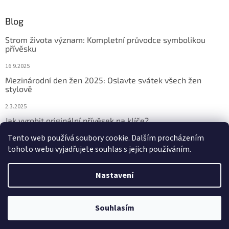
Blog
Strom života význam: Kompletní průvodce symbolikou
přívěsku
16.9.2025
Mezinárodní den žen 2025: Oslavte svátek všech žen
stylově
2.3.2025
Jak vyrobit originální přívěsek na klíče?
Tento web používá soubory cookie. Dalším procházením
2.3.2025
tohoto webu vyjadřujete souhlas s jejich používáním.
Nastavení
Vytvořil Shoptet
Souhlasím
Copyright 2026
Přívěsky na klíče
. Všechna práva vyhrazena.