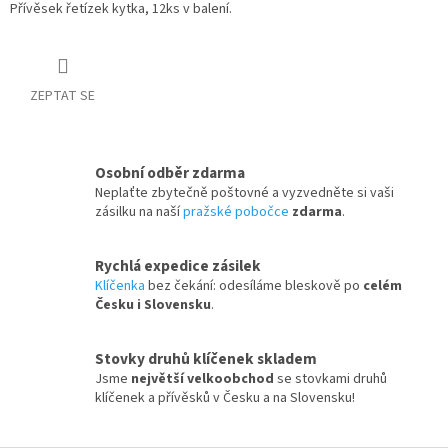
Přívěsek řetízek kytka, 12ks v balení.
ZEPTAT SE
Osobní odběr zdarma
Neplaťte zbytečně poštovné a vyzvedněte si vaši
zásilku na naší
pražské pobočce
zdarma
.
Rychlá expedice zásilek
Klíčenka
bez čekání: odesíláme bleskově po
celém
Česku i Slovensku
.
Stovky druhů klíčenek skladem
Jsme
největší velkoobchod
se stovkami druhů
klíčenek a přívěsků v Česku a na Slovensku!