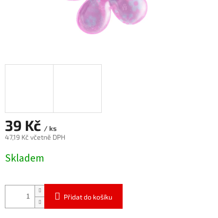
39 Kč
/ ks
47,19 Kč včetně DPH
Měrná
Skladem
cena:
Přidat do košíku