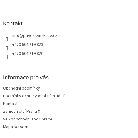
Z
á
p
a
Kontakt
t
info
@
priveskynaklice.cz
í
+420 604 219 823
+420 604 219 820
Informace pro vás
Obchodní podmínky
Podmínky ochrany osobních údajů
Kontakt
Zámečnictví Praha 8
Velkoobchodní spolupráce
Mapa serveru