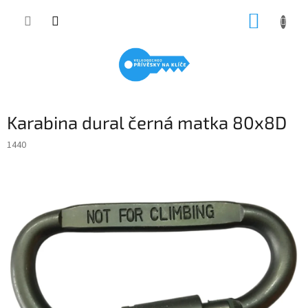
Přejít
NÁKUP
na
obsah
KOŠÍK
Karabina dural černá matka 80x8D
1440