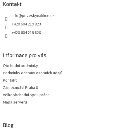
a
Kontakt
t
info
@
priveskynaklice.cz
í
+420 604 219 823
+420 604 219 820
Informace pro vás
Obchodní podmínky
Podmínky ochrany osobních údajů
Kontakt
Zámečnictví Praha 8
Velkoobchodní spolupráce
Mapa serveru
Blog