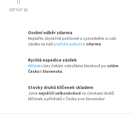
ZEPTAT SE
Osobní odběr zdarma
Neplaťte zbytečně poštovné a vyzvedněte si vaši
zásilku na naší
pražské pobočce
zdarma
.
Rychlá expedice zásilek
Klíčenka
bez čekání: odesíláme bleskově po
celém
Česku i Slovensku
.
Stovky druhů klíčenek skladem
Jsme
největší velkoobchod
se stovkami druhů
klíčenek a přívěsků v Česku a na Slovensku!
Z
á
p