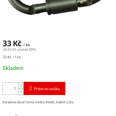
33 Kč
/ ks
39,93 Kč včetně DPH
Měrná
33 Kč / 1 ks
cena:
Skladem
Přidat do košíku
Karabina dural černá matka 80x8D, balení 12ks.