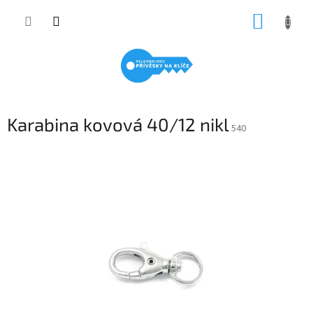
Přejít
NÁKUP
na
obsah
KOŠÍK
Karabina kovová 40/12 nikl
540