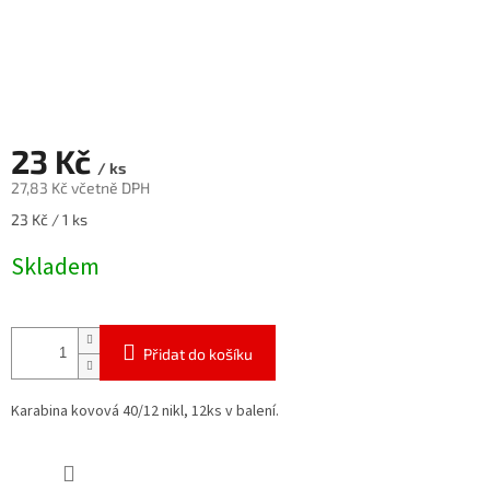
23 Kč
/ ks
27,83 Kč včetně DPH
Měrná
23 Kč / 1 ks
cena:
Skladem
Přidat do košíku
Karabina kovová 40/12 nikl, 12ks v balení.