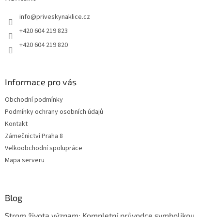
t
info
@
priveskynaklice.cz
í
+420 604 219 823
+420 604 219 820
Informace pro vás
Obchodní podmínky
Podmínky ochrany osobních údajů
Kontakt
Zámečnictví Praha 8
Velkoobchodní spolupráce
Mapa serveru
Blog
Strom života význam: Kompletní průvodce symbolikou