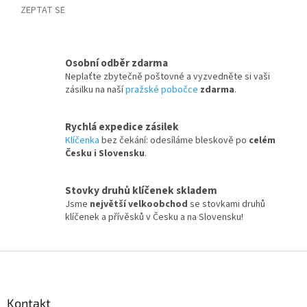
ZEPTAT SE
Osobní odběr zdarma
Neplaťte zbytečně poštovné a vyzvedněte si vaši
zásilku na naší
pražské pobočce
zdarma
.
Rychlá expedice zásilek
Klíčenka
bez čekání: odesíláme bleskově po
celém
Česku i Slovensku
.
Stovky druhů klíčenek skladem
Jsme
největší velkoobchod
se stovkami druhů
klíčenek a přívěsků v Česku a na Slovensku!
Z
á
p
a
Kontakt