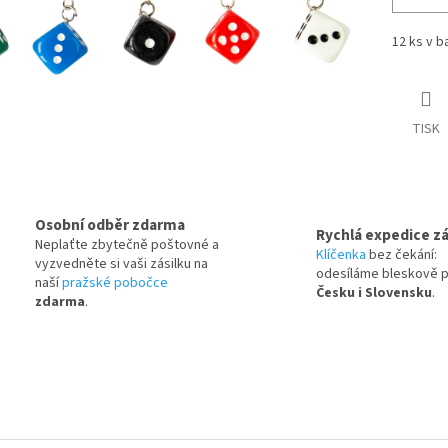
12 ks v b
TISK
Osobní odběr zdarma
Rychlá expedice zá
Neplaťte zbytečně poštovné a
Klíčenka
bez čekání:
vyzvedněte si vaši zásilku na
odesíláme bleskově 
naší
pražské pobočce
Česku i Slovensku
.
zdarma
.