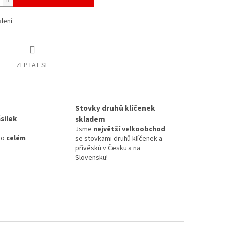
alení
ZEPTAT SE
Stovky druhů klíčenek
silek
skladem
Jsme
největší velkoobchod
po
celém
se stovkami druhů klíčenek a
přívěsků v Česku a na
Slovensku!