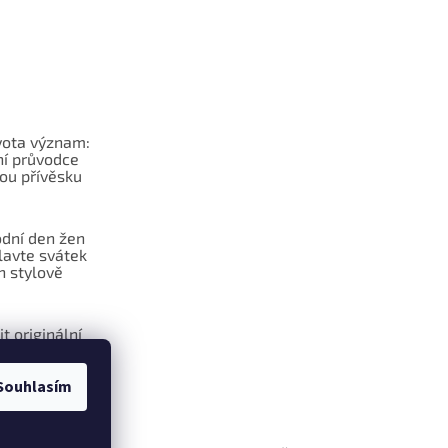
vota význam:
í průvodce
ou přívěsku
dní den žen
lavte svátek
n stylově
it originální
na klíče?
Souhlasím