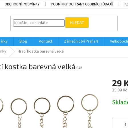
OBCHODNÍ PODMÍNKY
PODMÍNKY OCHRANY OSOBNÍCH ÚDAJŮ
K
HLEDAT
dárky
Blog
Kontakt
Zámečnictví Praha 8
Velkoobch
enky
Hrací kostka barevná velká
í kostka barevná velká
945
29 
35,09 Kč
Měrná
Skla
cena: