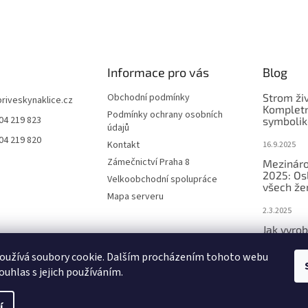
Informace pro vás
Blog
Obchodní podmínky
Strom ži
priveskynaklice.cz
Kompletn
Podmínky ochrany osobních
04 219 823
symbolik
údajů
04 219 820
Kontakt
16.9.2025
Zámečnictví Praha 8
Mezináro
2025: Os
Velkoobchodní spolupráce
všech že
Mapa serveru
2.3.2025
Jak vyrob
přívěsek 
oužívá soubory cookie. Dalším procházením tohoto webu
2.3.2025
ouhlas s jejich používáním.
í