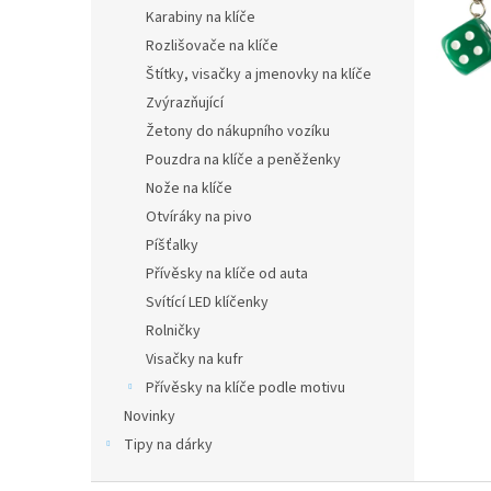
n
Karabiny na klíče
e
Rozlišovače na klíče
l
Štítky, visačky a jmenovky na klíče
Zvýrazňující
Žetony do nákupního vozíku
Pouzdra na klíče a peněženky
Nože na klíče
Otvíráky na pivo
Píšťalky
Přívěsky na klíče od auta
Svítící LED klíčenky
Rolničky
Visačky na kufr
Přívěsky na klíče podle motivu
Novinky
Tipy na dárky