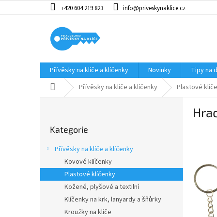
Přejít
+420 604 219 823
info@priveskynaklice.cz
na
obsah
Přívěsky na klíče a klíčenky
Novinky
Tipy na 
Domů
Přívěsky na klíče a klíčenky
Plastové klíč
P
Hrac
o
Přeskočit
s
Kategorie
kategorie
t
r
Přívěsky na klíče a klíčenky
a
Kovové klíčenky
n
Plastové klíčenky
n
í
Kožené, plyšové a textilní
p
Klíčenky na krk, lanyardy a šňůrky
a
Kroužky na klíče