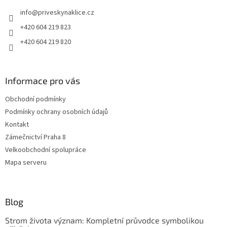
t
info
@
priveskynaklice.cz
í
+420 604 219 823
+420 604 219 820
Informace pro vás
Obchodní podmínky
Podmínky ochrany osobních údajů
Kontakt
Zámečnictví Praha 8
Velkoobchodní spolupráce
Mapa serveru
Blog
Strom života význam: Kompletní průvodce symbolikou