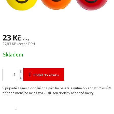
23 Kč
/ ks
27,83 Kč včetně DPH
Měrná
Skladem
cena:
Přidat do košíku
V případě zájmu o dodání originálního balení je nutné objednat 12 kusů.V
případě menšího množství kusů jsou dodány náhodné barvy.