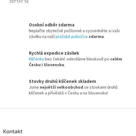
ZEPTAT SE
Osobní odběr zdarma
Neplaťte zbytečně poštovné a vyzvedněte si vaši
zásilku na naší
pražské pobočce
zdarma
.
Rychlá expedice zásilek
Klíčenka
bez čekání: odesíláme bleskově po
celém
Česku i Slovensku
.
Stovky druhů klíčenek skladem
Jsme
největší velkoobchod
se stovkami druhů
klíčenek a přívěsků v Česku a na Slovensku!
Z
á
p
a
Kontakt