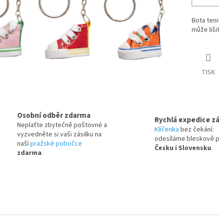
Bota teni
může lišit
TISK
Osobní odběr zdarma
Rychlá expedice zá
Neplaťte zbytečně poštovné a
Klíčenka
bez čekání:
vyzvedněte si vaši zásilku na
odesíláme bleskově 
naší
pražské pobočce
Česku i Slovensku
.
zdarma
.