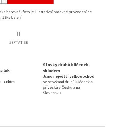
ska barevná, foto je ilustrativní barevné provedení se
, 12ks balení.
ZEPTAT SE
Stovky druhů klíčenek
silek
skladem
Jsme
největší velkoobchod
po
celém
se stovkami druhů klíčenek a
přívěsků v Česku a na
Slovensku!