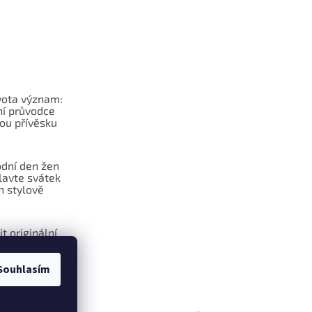
vota význam:
í průvodce
ou přívěsku
dní den žen
lavte svátek
n stylově
it originální
na klíče?
Souhlasím