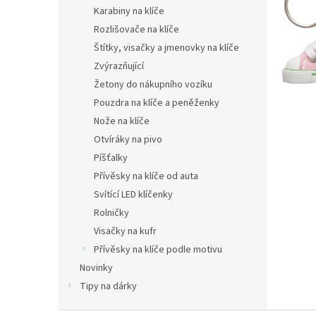
n
Karabiny na klíče
e
Rozlišovače na klíče
l
Štítky, visačky a jmenovky na klíče
Zvýrazňující
Žetony do nákupního vozíku
Pouzdra na klíče a peněženky
Nože na klíče
Otvíráky na pivo
Píšťalky
Přívěsky na klíče od auta
Svítící LED klíčenky
Rolničky
Visačky na kufr
Přívěsky na klíče podle motivu
Novinky
Tipy na dárky