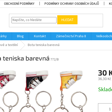
OBCHODNÍ PODMÍNKY
PODMÍNKY OCHRANY OSOBNÍCH ÚDAJŮ
K
HLEDAT
dárky
Blog
Kontakt
Zámečnictví Praha 8
Velkoobch
é a textilní
Bota teniska barevná
 teniska barevná
772/B
30 
36,30 Kč
Měrná
Skla
cena: