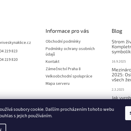
Informace pro vás
Blog
Obchodní podmínky
Strom ži
priveskynaklice.cz
Kompletn
Podmínky ochrany osobních
04 219 823
symbolik
údajů
04 219 820
Kontakt
16.9.2025
Zámečnictví Praha 8
Mezináro
2025: Os
Velkoobchodní spolupráce
všech že
Mapa serveru
2.3.2025
Jak vyrob
přívěsek 
oužívá soubory cookie. Dalším procházením tohoto webu
2.3.2025
ouhlas s jejich používáním.
í