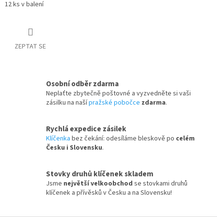
12 ks v balení
ZEPTAT SE
Osobní odběr zdarma
Neplaťte zbytečně poštovné a vyzvedněte si vaši
zásilku na naší
pražské pobočce
zdarma
.
Rychlá expedice zásilek
Klíčenka
bez čekání: odesíláme bleskově po
celém
Česku i Slovensku
.
Stovky druhů klíčenek skladem
Jsme
největší velkoobchod
se stovkami druhů
klíčenek a přívěsků v Česku a na Slovensku!