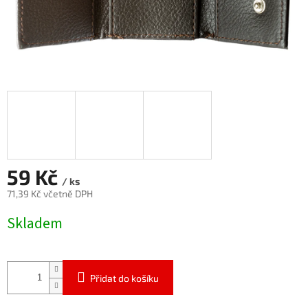
59 Kč
/ ks
71,39 Kč včetně DPH
Měrná
Skladem
cena:
Přidat do košíku