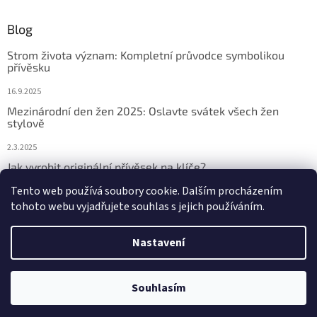
Blog
Strom života význam: Kompletní průvodce symbolikou
přívěsku
16.9.2025
Mezinárodní den žen 2025: Oslavte svátek všech žen
stylově
2.3.2025
Jak vyrobit originální přívěsek na klíče?
Tento web používá soubory cookie. Dalším procházením
2.3.2025
tohoto webu vyjadřujete souhlas s jejich používáním.
Nastavení
Vytvořil Shoptet
Souhlasím
Copyright 2026
Přívěsky na klíče
. Všechna práva vyhrazena.