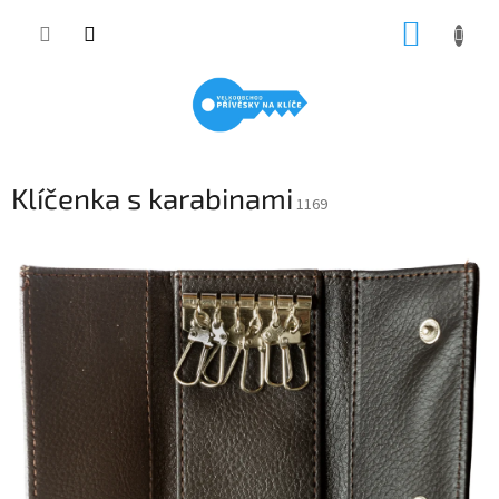
Přejít
NÁKUP
na
obsah
KOŠÍK
Klíčenka s karabinami
1169