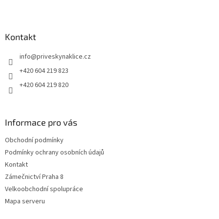
Z
á
p
a
Kontakt
t
info
@
priveskynaklice.cz
í
+420 604 219 823
+420 604 219 820
Informace pro vás
Obchodní podmínky
Podmínky ochrany osobních údajů
Kontakt
Zámečnictví Praha 8
Velkoobchodní spolupráce
Mapa serveru