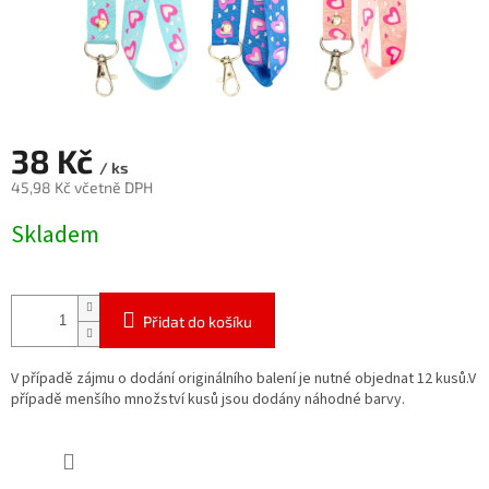
38 Kč
/ ks
45,98 Kč včetně DPH
Měrná
Skladem
cena:
Přidat do košíku
V případě zájmu o dodání originálního balení je nutné objednat 12 kusů.V
případě menšího množství kusů jsou dodány náhodné barvy.