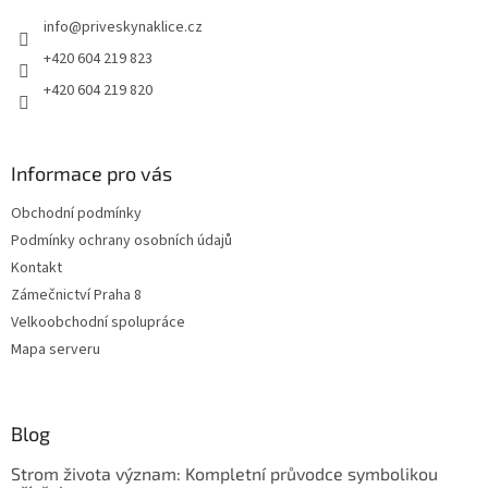
t
info
@
priveskynaklice.cz
í
+420 604 219 823
+420 604 219 820
Informace pro vás
Obchodní podmínky
Podmínky ochrany osobních údajů
Kontakt
Zámečnictví Praha 8
Velkoobchodní spolupráce
Mapa serveru
Blog
Strom života význam: Kompletní průvodce symbolikou