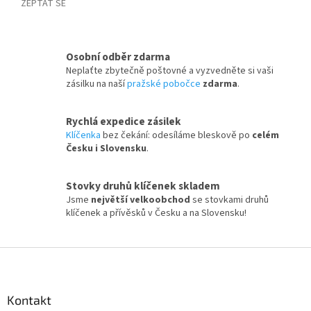
ZEPTAT SE
Osobní odběr zdarma
Neplaťte zbytečně poštovné a vyzvedněte si vaši
zásilku na naší
pražské pobočce
zdarma
.
Rychlá expedice zásilek
Klíčenka
bez čekání: odesíláme bleskově po
celém
Česku i Slovensku
.
Stovky druhů klíčenek skladem
Jsme
největší velkoobchod
se stovkami druhů
klíčenek a přívěsků v Česku a na Slovensku!
Z
á
p
a
Kontakt