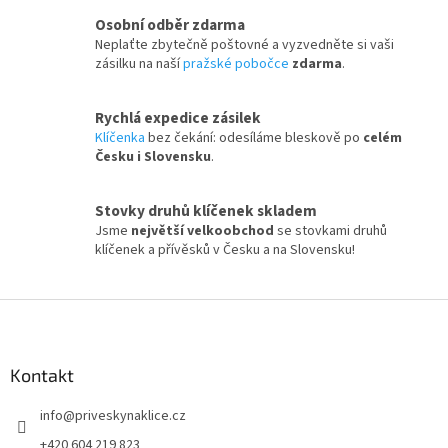
Osobní odběr zdarma
Neplaťte zbytečně poštovné a vyzvedněte si vaši
zásilku na naší
pražské pobočce
zdarma
.
Rychlá expedice zásilek
Klíčenka
bez čekání: odesíláme bleskově po
celém
Česku i Slovensku
.
Stovky druhů klíčenek skladem
Jsme
největší velkoobchod
se stovkami druhů
klíčenek a přívěsků v Česku a na Slovensku!
Z
á
p
a
Kontakt
t
info
@
priveskynaklice.cz
í
+420 604 219 823