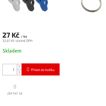
27 Kč
/ ks
32,67 Kč včetně DPH
Měrná
Skladem
cena:
Přidat do košíku
ZEPTAT SE