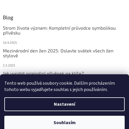
Blog
Strom života význam: Kompletní průvodce symbolikou
přívěsku
16.9.2025
Mezinárodní den žen 2025: Oslavte svátek všech žen
stylově
2.3.2025
Jak vyrobit originální přívěsek na klíče?
Tento web používá soubory cookie. Dalším procházením
2.3.2025
tohoto webu vyjadřujete souhlas s jejich používáním.
Nastavení
Vytvořil Shoptet
Souhlasím
Copyright 2026
Přívěsky na klíče
. Všechna práva vyhrazena.