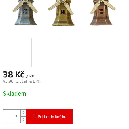
38 Kč
/ ks
45,98 Kč včetně DPH
Měrná
Skladem
cena:
Přidat do košíku