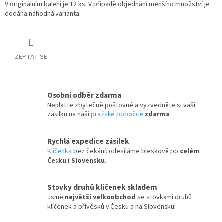
V originálním balení je 12 ks. V případě objednání menšího množství je
dodána náhodná varianta.
ZEPTAT SE
Osobní odběr zdarma
Neplaťte zbytečně poštovné a vyzvedněte si vaši
zásilku na naší
pražské pobočce
zdarma
.
Rychlá expedice zásilek
Klíčenka
bez čekání: odesíláme bleskově po
celém
Česku i Slovensku
.
Stovky druhů klíčenek skladem
Jsme
největší velkoobchod
se stovkami druhů
klíčenek a přívěsků v Česku a na Slovensku!