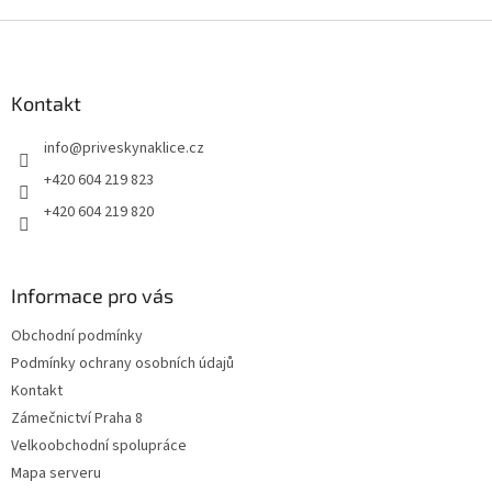
Z
á
p
a
Kontakt
t
info
@
priveskynaklice.cz
í
+420 604 219 823
+420 604 219 820
Informace pro vás
Obchodní podmínky
Podmínky ochrany osobních údajů
Kontakt
Zámečnictví Praha 8
Velkoobchodní spolupráce
Mapa serveru