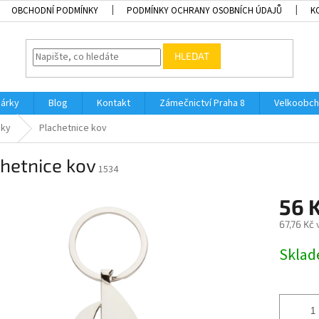
OBCHODNÍ PODMÍNKY
PODMÍNKY OCHRANY OSOBNÍCH ÚDAJŮ
K
HLEDAT
dárky
Blog
Kontakt
Zámečnictví Praha 8
Velkoobch
nky
Plachetnice kov
hetnice kov
1534
56 
67,76 Kč
Měrná
Skla
cena: