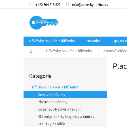
Přejít
+420 604 219 823
info@priveskynaklice.cz
na
obsah
Přívěsky na klíče a klíčenky
Novinky
Tipy na 
Domů
Přívěsky na klíče a klíčenky
Kovové klíče
P
Plac
o
Přeskočit
s
Kategorie
kategorie
t
r
Přívěsky na klíče a klíčenky
a
Kovové klíčenky
n
Plastové klíčenky
n
í
Kožené, plyšové a textilní
p
Klíčenky na krk, lanyardy a šňůrky
a
Kroužky na klíče