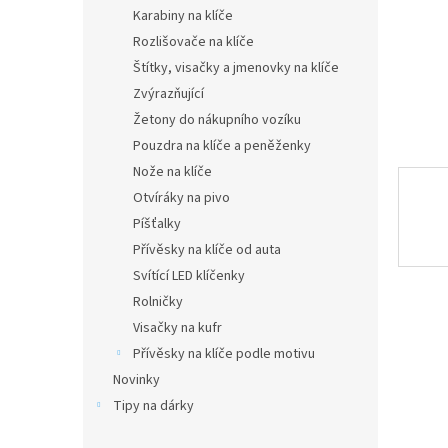
n
Karabiny na klíče
e
Rozlišovače na klíče
l
Štítky, visačky a jmenovky na klíče
Zvýrazňující
Žetony do nákupního vozíku
Pouzdra na klíče a peněženky
Nože na klíče
Otvíráky na pivo
Píšťalky
Přívěsky na klíče od auta
Svítící LED klíčenky
Rolničky
Visačky na kufr
Přívěsky na klíče podle motivu
Novinky
Tipy na dárky