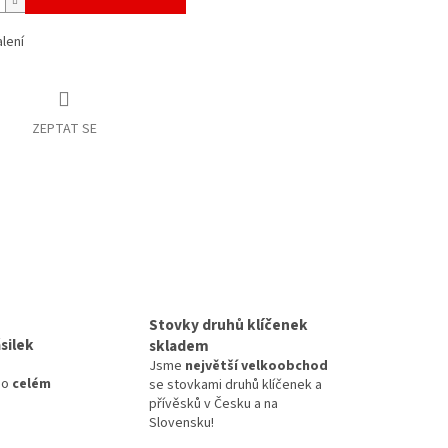
alení
ZEPTAT SE
Stovky druhů klíčenek
silek
skladem
Jsme
největší velkoobchod
po
celém
se stovkami druhů klíčenek a
přívěsků v Česku a na
Slovensku!