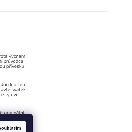
vota význam:
í průvodce
ou přívěsku
dní den žen
lavte svátek
n stylově
it originální
na klíče?
Souhlasím