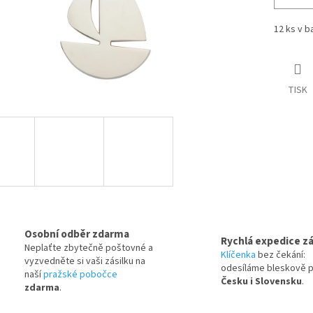
12 ks v b
TISK
Osobní odběr zdarma
Rychlá expedice zá
Neplaťte zbytečně poštovné a
Klíčenka
bez čekání:
vyzvedněte si vaši zásilku na
odesíláme bleskově 
naší
pražské pobočce
Česku i Slovensku
.
zdarma
.