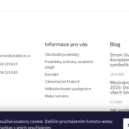
Informace pro vás
Blog
Obchodní podmínky
Strom ži
priveskynaklice.cz
Kompletn
Podmínky ochrany osobních
04 219 823
symbolik
údajů
04 219 820
Kontakt
16.9.2025
Zámečnictví Praha 8
Mezináro
2025: Os
Velkoobchodní spolupráce
všech že
Mapa serveru
2.3.2025
Jak vyrob
přívěsek 
oužívá soubory cookie. Dalším procházením tohoto webu
2.3.2025
ouhlas s jejich používáním.