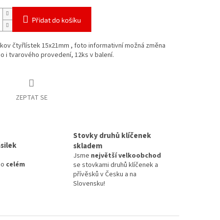
Přidat do košíku
kov čtyřlístek 15x21mm , foto informativní možná změna
 i tvarového provedení, 12ks v balení.
ZEPTAT SE
Stovky druhů klíčenek
silek
skladem
Jsme
největší velkoobchod
po
celém
se stovkami druhů klíčenek a
přívěsků v Česku a na
Slovensku!