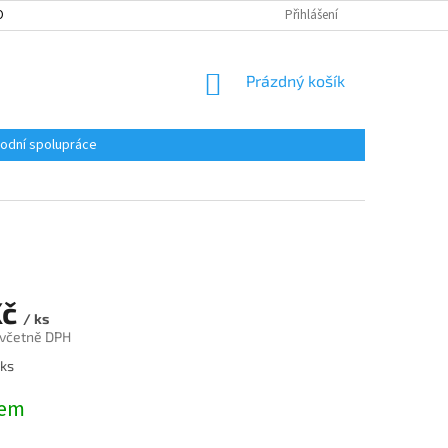
ONTAKT
ZÁMEČNICTVÍ PRAHA 8
VELKOOBCHODNÍ SPOLUPRÁCE
Přihlášení
NÁKUPNÍ
Prázdný košík
KOŠÍK
odní spolupráce
Kč
/ ks
 včetně DPH
 ks
dem