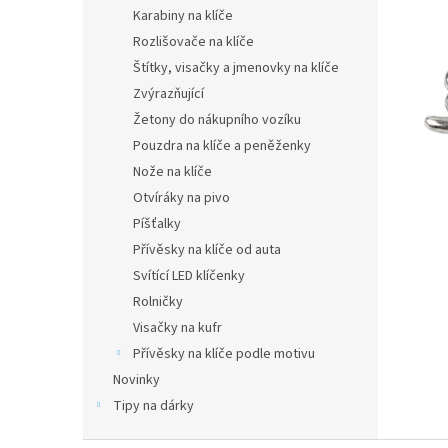
n
Karabiny na klíče
e
Rozlišovače na klíče
l
Štítky, visačky a jmenovky na klíče
Zvýrazňující
Žetony do nákupního vozíku
Pouzdra na klíče a peněženky
Nože na klíče
Otvíráky na pivo
Píšťalky
Přívěsky na klíče od auta
Svítící LED klíčenky
Rolničky
Visačky na kufr
Přívěsky na klíče podle motivu
Novinky
Tipy na dárky