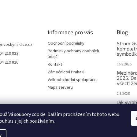
Informace pro vás
Blog
Obchodní podmínky
Strom ži
priveskynaklice.cz
Kompletn
Podmínky ochrany osobních
04 219 823
symbolik
údajů
04 219 820
Kontakt
16.9.2025
Zámečnictví Praha 8
Mezináro
2025: Os
Velkoobchodní spolupráce
všech že
Mapa serveru
2.3.2025
Jak vyrob
přívěsek 
oužívá soubory cookie. Dalším procházením tohoto webu
2.3.2025
ouhlas s jejich používáním.
í