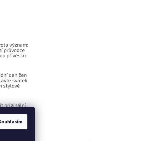
vota význam:
í průvodce
ou přívěsku
dní den žen
lavte svátek
n stylově
it originální
na klíče?
Souhlasím