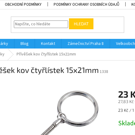
OBCHODNÍ PODMÍNKY
PODMÍNKY OCHRANY OSOBNÍCH ÚDAJŮ
K
HLEDAT
dárky
Blog
Kontakt
Zámečnictví Praha 8
Velkoobch
nky
Přívěšek kov čtyřlístek 15x21mm
ěšek kov čtyřlístek 15x21mm
1338
23 
27,83 Kč
Měrná
23 Kč / 1
cena:
Skla