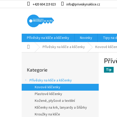
Přejít
+420 604 219 823
info@priveskynaklice.cz
na
obsah
Přívěsky na klíče a klíčenky
Novinky
Tipy na 
Domů
Přívěsky na klíče a klíčenky
Kovové klíče
P
Přív
o
Přeskočit
s
Kategorie
kategorie
Tip
t
r
Přívěsky na klíče a klíčenky
a
Kovové klíčenky
n
Plastové klíčenky
n
í
Kožené, plyšové a textilní
p
Klíčenky na krk, lanyardy a šňůrky
a
Kroužky na klíče