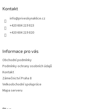
p
a
Kontakt
t
info
@
priveskynaklice.cz
í
+420 604 219 823
+420 604 219 820
Informace pro vás
Obchodní podmínky
Podmínky ochrany osobních údajů
Kontakt
Zámečnictví Praha 8
Velkoobchodní spolupráce
Mapa serveru