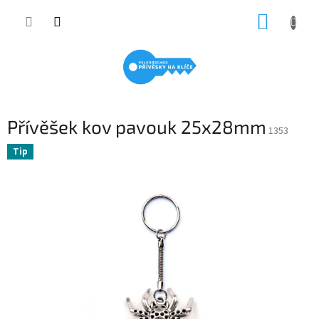
Přejít
NÁKUP
na
obsah
KOŠÍK
Přívěšek kov pavouk 25x28mm
1353
Tip