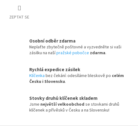
ZEPTAT SE
Osobní odběr zdarma
Neplaťte zbytečně poštovné a vyzvedněte si vaši
zásilku na naší
pražské pobočce
zdarma
.
Rychlá expedice zásilek
Klíčenka
bez čekání: odesíláme bleskově po
celém
Česku i Slovensku
.
Stovky druhů klíčenek skladem
Jsme
největší velkoobchod
se stovkami druhů
klíčenek a přívěsků v Česku a na Slovensku!
Z
á