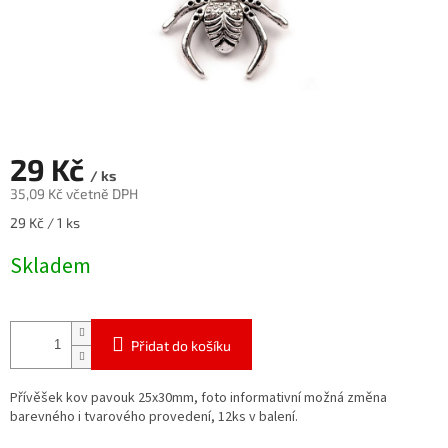
29 Kč
/ ks
35,09 Kč včetně DPH
Měrná
29 Kč / 1 ks
cena:
Skladem
Přidat do košíku
Přívěšek kov pavouk 25x30mm, foto informativní možná změna
barevného i tvarového provedení, 12ks v balení.