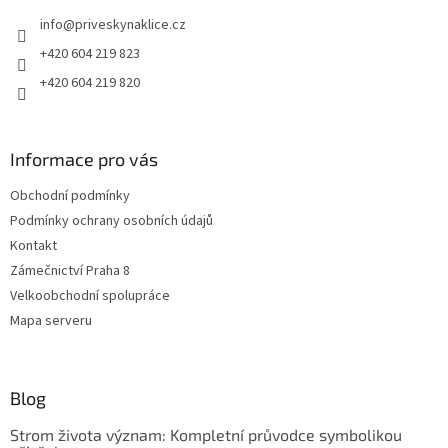
t
info
@
priveskynaklice.cz
í
+420 604 219 823
+420 604 219 820
Informace pro vás
Obchodní podmínky
Podmínky ochrany osobních údajů
Kontakt
Zámečnictví Praha 8
Velkoobchodní spolupráce
Mapa serveru
Blog
Strom života význam: Kompletní průvodce symbolikou