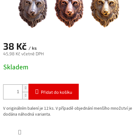
38 Kč
/ ks
45,98 Kč včetně DPH
Měrná
Skladem
cena:
Přidat do košíku
V originálním balení je 12 ks. V případě objednání menšího množství je
dodána náhodná varianta.