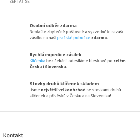
ZEPTAT SE
Osobní odběr zdarma
Neplaťte zbytečně poštovné a vyzvedněte si vaši
zásilku na naší
pražské pobočce
zdarma
.
Rychlá expedice zásilek
Klíčenka
bez čekání: odesíláme bleskově po
celém
Česku i Slovensku
.
Stovky druhů klíčenek skladem
Jsme
největší velkoobchod
se stovkami druhů
klíčenek a přívěsků v Česku a na Slovensku!
Z
á
p
a
Kontakt