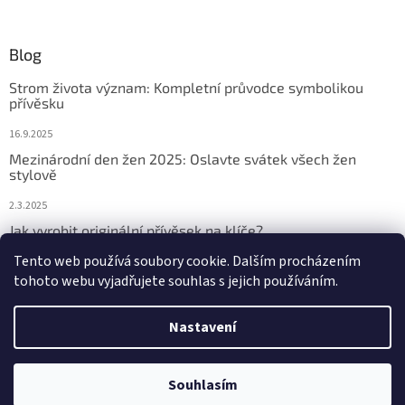
Blog
Strom života význam: Kompletní průvodce symbolikou
přívěsku
16.9.2025
Mezinárodní den žen 2025: Oslavte svátek všech žen
stylově
2.3.2025
Jak vyrobit originální přívěsek na klíče?
Tento web používá soubory cookie. Dalším procházením
2.3.2025
tohoto webu vyjadřujete souhlas s jejich používáním.
Nastavení
Vytvořil Shoptet
Souhlasím
Copyright 2026
Přívěsky na klíče
. Všechna práva vyhrazena.