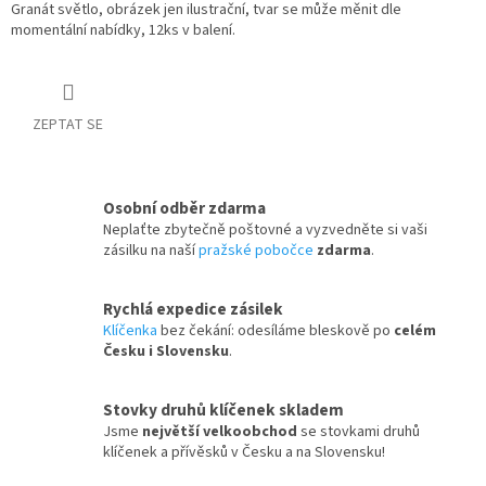
Granát světlo, obrázek jen ilustrační, tvar se může měnit dle
momentální nabídky, 12ks v balení.
ZEPTAT SE
Osobní odběr zdarma
Neplaťte zbytečně poštovné a vyzvedněte si vaši
zásilku na naší
pražské pobočce
zdarma
.
Rychlá expedice zásilek
Klíčenka
bez čekání: odesíláme bleskově po
celém
Česku i Slovensku
.
Stovky druhů klíčenek skladem
Jsme
největší velkoobchod
se stovkami druhů
klíčenek a přívěsků v Česku a na Slovensku!