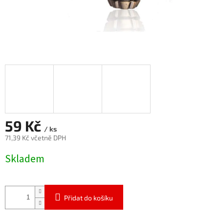
59 Kč
/ ks
71,39 Kč včetně DPH
Měrná
Skladem
cena:
Přidat do košíku