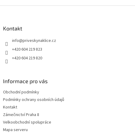
Z
á
p
a
Kontakt
t
info
@
priveskynaklice.cz
í
+420 604 219 823
+420 604 219 820
Informace pro vás
Obchodní podmínky
Podmínky ochrany osobních údajů
Kontakt
Zámečnictví Praha 8
Velkoobchodní spolupráce
Mapa serveru