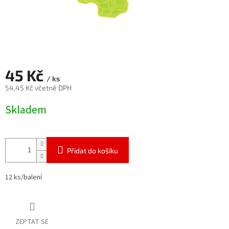
45 Kč
/ ks
54,45 Kč včetně DPH
Měrná
Skladem
cena:
Přidat do košíku
12 ks/balení
ZEPTAT SE