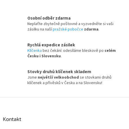
Osobní odběr zdarma
Neplaťte zbytečně poštovné a vyzvedněte si vaši
zásilku na naší
pražské pobočce
zdarma
.
Rychlá expedice zásilek
Klíčenka
bez čekání: odesíláme bleskově po
celém
Česku i Slovensku
.
Stovky druhů klíčenek skladem
Jsme
největší velkoobchod
se stovkami druhů
klíčenek a přívěsků v Česku a na Slovensku!
Z
á
p
a
Kontakt
t