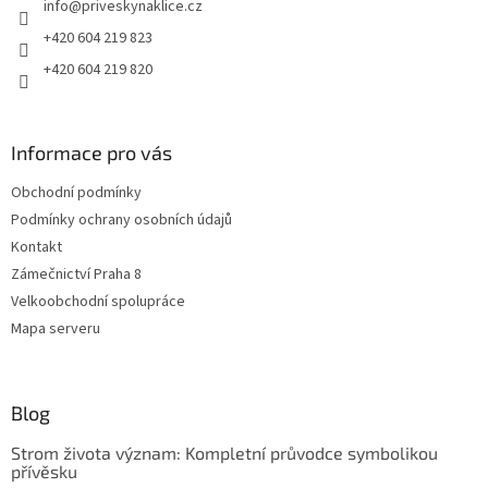
info
@
priveskynaklice.cz
í
+420 604 219 823
+420 604 219 820
Informace pro vás
Obchodní podmínky
Podmínky ochrany osobních údajů
Kontakt
Zámečnictví Praha 8
Velkoobchodní spolupráce
Mapa serveru
Blog
Strom života význam: Kompletní průvodce symbolikou
přívěsku